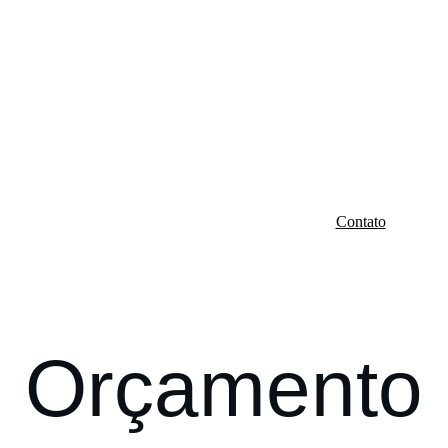
Início
Galeria
Depoimentos ♡
Sobre mim ♡
Contato
Blog
Orçamento