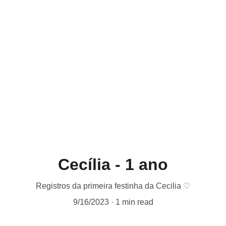
Início
Galeria
Depoimentos ♡
Sobre mim ♡
Contato
Blog
Cecília - 1 ano
Registros da primeira festinha da Cecilia ♡
9/16/2023
1 min read